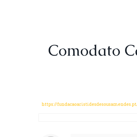
Comodato Câ
https://fundacaoaristidesdesousamendes.pt