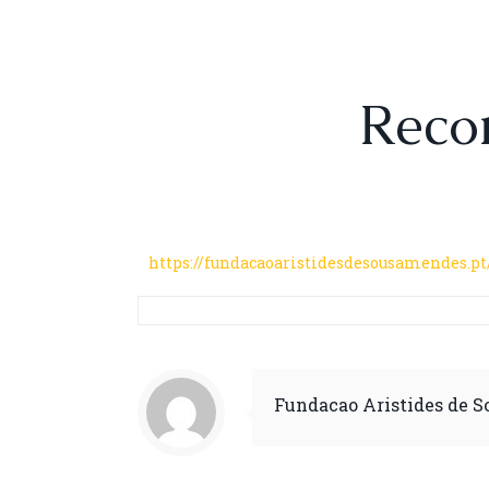
Reco
https://fundacaoaristidesdesousamendes.p
Fundacao Aristides de 