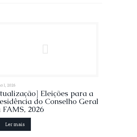
ntactos
ada: Ed. Campos Lobo, Cabanas de Viriato
o 1, 2026
tualização] Eleições para a
0-618 Carregal do Sal
esidência do Conselho Geral
il:
 FAMS, 2026
al@fundacaoaristidesdesousamendes.pt
Ler mais