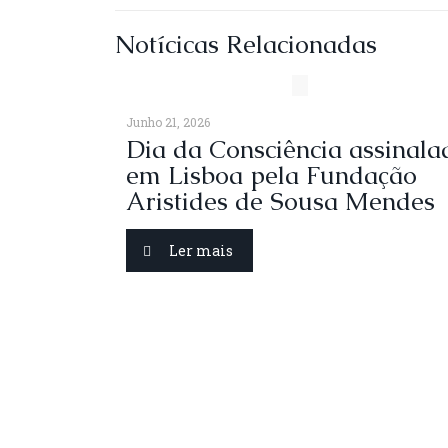
Notícicas Relacionadas
Junho 21, 2026
Dia da Consciência assinala
em Lisboa pela Fundação
Aristides de Sousa Mendes
Sobre nós
Ler mais
A Fundação Aristides de Sousa Mendes foi
constituída no ano 2000 com os objectivos de
divulgar o Acto de Consciência de Aristides d
Sousa Mendes e de desenvolver e executar o
projecto de recuperação da casa de família de
Sousa Mendes, a Casa do Passal, em Cabanas d
Viriato.